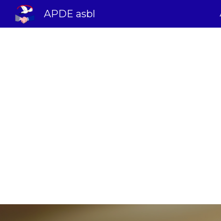
APDE asbl
Sk