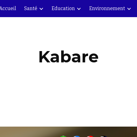
Accueil
Santé
Education
Environnement
ip to main content
Skip to navigat
Kabare